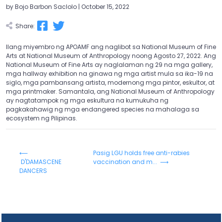
by Bojo Barbon Saclolo | October 15, 2022
Share:
Ilang miyembro ng APOAMF ang naglibot sa National Museum of Fine
Arts at National Museum of Anthropology noong Agosto 27, 2022. Ang
National Museum of Fine Arts ay naglalaman ng 29 na mga gallery,
mga hallway exhibition na ginawa ng mga artist mula sa ika-19 na
siglo, mga pambansang artista, modernong mga pintor, eskultor, at
mga printmaker. Samantala, ang National Museum of Anthropology
ay nagtatampok ng mga eskultura na kumukuha ng
pagkakahawig ng mga endangered species na mahalaga sa
ecosystem ng Pilipinas.
⟵
Pasig LGU holds free anti-rabies
D'DAMASCENE
vaccination and m... ⟶
DANCERS