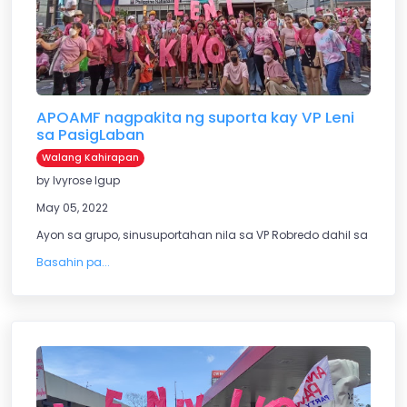
APOAMF nagpakita ng suporta kay VP Leni
sa PasigLaban
Walang Kahirapan
by Ivyrose Igup
May 05, 2022
Ayon sa grupo, sinusuportahan nila sa VP Robredo dahil sa mga
Basahin pa...