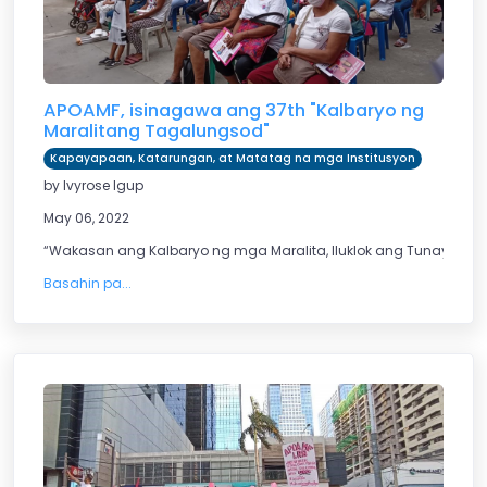
APOAMF, isinagawa ang 37th "Kalbaryo ng
Maralitang Tagalungsod"
Kapayapaan, Katarungan, at Matatag na mga Institusyon
by Ivyrose Igup
May 06, 2022
“Wakasan ang Kalbaryo ng mga Maralita, Iluklok ang Tunay na 
Basahin pa...