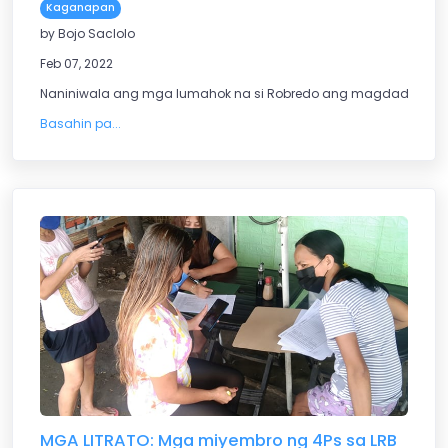
Kaganapan
by Bojo Saclolo
Feb 07, 2022
Naniniwala ang mga lumahok na si Robredo ang magdadala 
Basahin pa...
MGA LITRATO: Mga miyembro ng 4Ps sa LRB