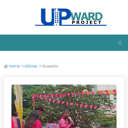
Home
Articles
Kuwento