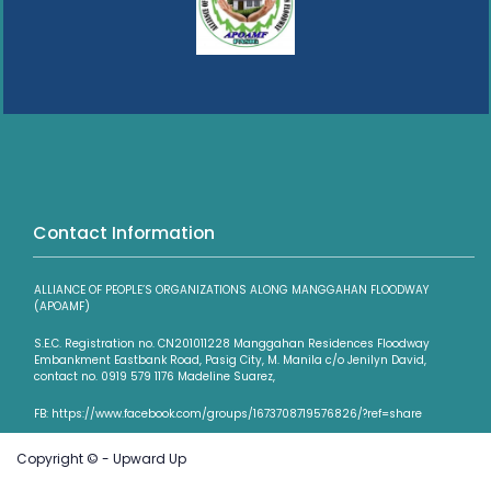
Contact Information
ALLIANCE OF PEOPLE’S ORGANIZATIONS ALONG MANGGAHAN FLOODWAY
(APOAMF)
S.E.C. Registration no. CN201011228 Manggahan Residences Floodway
Embankment Eastbank Road, Pasig City, M. Manila c/o Jenilyn David,
contact no. 0919 579 1176 Madeline Suarez,
FB: https://www.facebook.com/groups/1673708719576826/?ref=share
Copyright © - Upward Up