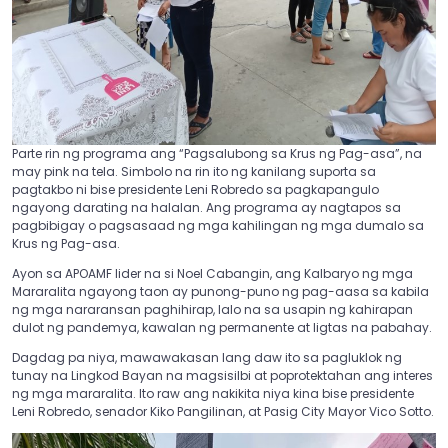
Parte rin ng programa ang “Pagsalubong sa Krus ng Pag-asa”, na
may pink na tela. Simbolo na rin ito ng kanilang suporta sa
pagtakbo ni bise presidente Leni Robredo sa pagkapangulo
ngayong darating na halalan. Ang programa ay nagtapos sa
pagbibigay o pagsasaad ng mga kahilingan ng mga dumalo sa
Krus ng Pag-asa.
Ayon sa APOAMF lider na si Noel Cabangin, ang Kalbaryo ng mga
Mararalita ngayong taon ay punong-puno ng pag-aasa sa kabila
ng mga nararansan paghihirap, lalo na sa usapin ng kahirapan
dulot ng pandemya, kawalan ng permanente at ligtas na pabahay.
Dagdag pa niya, mawawakasan lang daw ito sa pagluklok ng
tunay na Lingkod Bayan na magsisilbi at poprotektahan ang interes
ng mga mararalita. Ito raw ang nakikita niya kina bise presidente
Leni Robredo, senador Kiko Pangilinan, at Pasig City Mayor Vico Sotto.