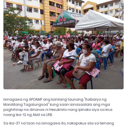
Isinagawa ng APOAMF ang kanilang taunang "Kalbaryo ng
Maralitang Tagalungsod" kung saan isinasaalala ang mga
paghihirap na dinanas ni Hesukristo nang ipinako siya sa krus
noong ika-12 ng Abril sa LRB.
Sa ika-37 na taon na isinagawa ito, nakapokus sila sa temang