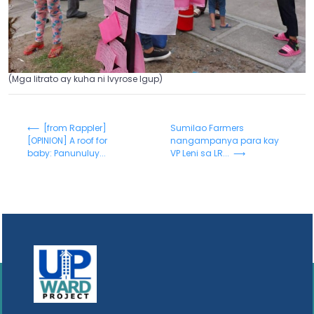
(Mga litrato ay kuha ni Ivyrose Igup)
⟵ [from Rappler]
Sumilao Farmers
[OPINION] A roof for
nangampanya para kay
baby: Panunuluy...
VP Leni sa LR... ⟶