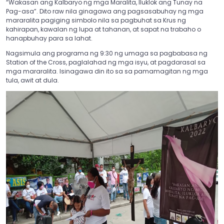
“Wakasan ang Kalbaryo ng mga Maralita, Iluklok ang Tunay na
Pag-asa”. Dito raw nila ginagawa ang pagsasabuhay ng mga
mararalita pagiging simbolo nila sa pagbuhat sa Krus ng
kahirapan, kawalan ng lupa at tahanan, at sapat na trabaho o
hanapbuhay para sa lahat.
Nagsimula ang programa ng 9:30 ng umaga sa pagbabasa ng
Station of the Cross, paglalahad ng mga isyu, at pagdarasal sa
mga mararalita. Isinagawa din ito sa sa pamamagitan ng mga
tula, awit at dula.