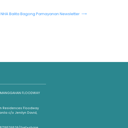
NHA Balita Bagong Pamayanan Newsletter ⟶
NG MANGGAHAN FLOODWAY
han Residences Floodway
ila c/o Jenilyn David,
08719576826/?ref=share