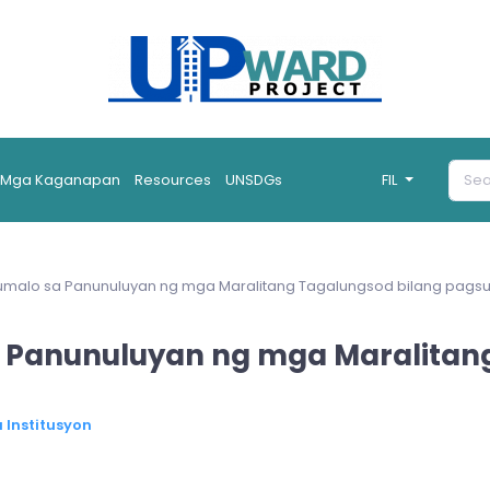
Mga Kaganapan
Resources
UNSDGs
FIL
dumalo sa Panunuluyan ng mga Maralitang Tagalungsod bilang pagsu
a Panunuluyan ng mga Maralitan
Institusyon