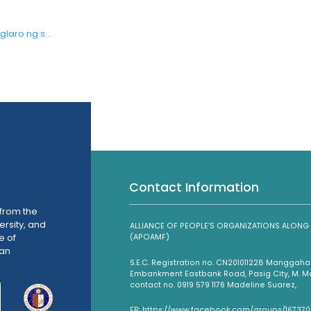
aro ng s...
Contact Information
from the
ersity, and
ALLIANCE OF PEOPLE’S ORGANIZATIONS ALO
e of
(APOAMF)
han
S.E.C. Registration no. CN201011228 Mangga
Embankment Eastbank Road, Pasig City, M. Man
contact no. 0919 579 1176 Madeline Suarez,
FB: https://www.facebook.com/groups/16737