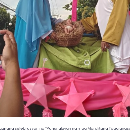
taunang selebrasyon ng “Panunuluyan ng mga Maralitang Tagalungs