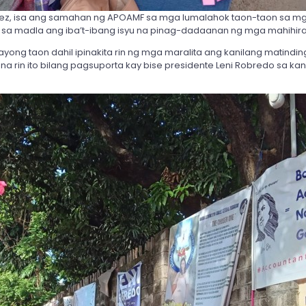
rez, isa ang samahan ng APOAMF sa mga lumalahok taon-taon sa mga
 sa madla ang iba’t-ibang isyu na pinag-dadaanan ng mga mahihira
ayong taon dahil ipinakita rin ng mga maralita ang kanilang matind
 rin ito bilang pagsuporta kay bise presidente Leni Robredo sa k