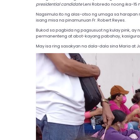
presidential candidate
Leni Robredo noong ika-15 n
Nagsimula ito ng alas-otso ng umaga sa harapan
isang misa na pinamunuan Fr. Robert Reyes.
Bukod sa pagbida ng pagsusuot ng kulay pink, ay na
permanenteng at abot-kayang pabahay, kasigurad
May isa ring sasakyan na dala-dala sina Maria at 