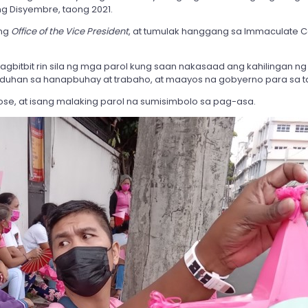
g Disyembre, taong 2021.
 ng
Office of the Vice President
, at tumulak hanggang sa Immaculate 
gbitbit rin sila ng mga parol kung saan nakasaad ang kahilingan ng 
uhan sa hanapbuhay at trabaho, at maayos na gobyerno para sa t
Jose, at isang malaking parol na sumisimbolo sa pag-asa.