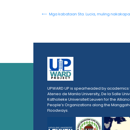
⟵ Mga kabataan Sta. Lucia, muling nakakapagl
UPWARD UP is spearheaded by academics 
Ateneo de Manila University, De la Salle Univ
Katholieke Universiteit Leuven for the Allianc
People’s Organizations along the Mangga
Floodways.