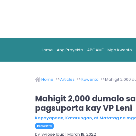
Home
Ang Proyekto
APOAMF
Mga Kwento
Home
Articles
Kuwento
Mahigit 2,000 
Mahigit 2,000 dumalo s
pagsuporta kay VP Leni
Kapayapaan, Katarungan, at Matatag na mga 
Kuwento
by Ivyrose Igup | March 18, 2022