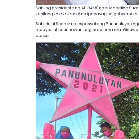
Sabi ng presidente ng APOAMF na si Madeline Sua
kanilang
commitment
na ipahayag sa gobyerno at
Sabi rin ni Suarez na espesyal ang Panunuluyan ng
maayos at nauunawan ang problema nila. Ginawa na
bansa.