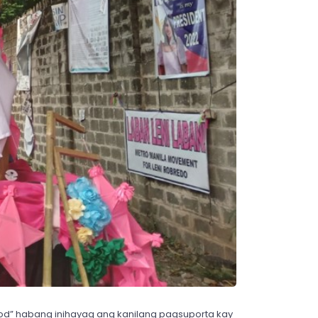
od” habang inihayag ang kanilang pagsuporta kay