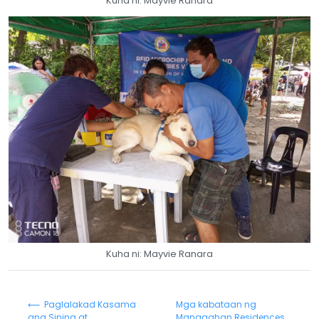
Kuha ni: Mayvie Ranara
Kuha ni: Mayvie Ranara
⟵ Paglalakad Kasama
Mga kabataan ng
ang Sining at
Manggahan Residences