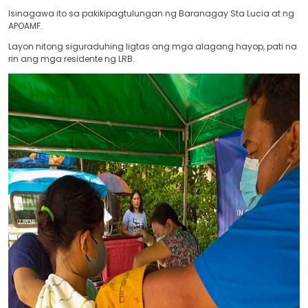
Isinagawa ito sa pakikipagtulungan ng Baranagay Sta Lucia at ng
APOAMF.
Layon nitong siguraduhing ligtas ang mga alagang hayop, pati na
rin ang mga residente ng LRB.