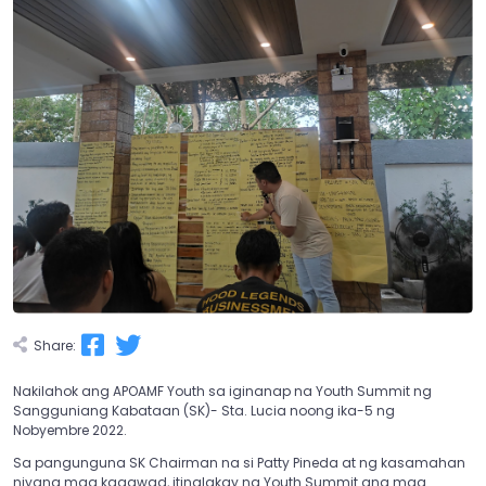
Share:
Nakilahok ang APOAMF Youth sa iginanap na Youth Summit ng
Sangguniang Kabataan (SK)- Sta. Lucia noong ika-5 ng
Nobyembre 2022.
Sa pangunguna SK Chairman na si Patty Pineda at ng kasamahan
niyang mga kagawad, itinalakay ng Youth Summit ang mga