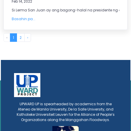
Feb 14, 2022
Si Lerma San Juan ay ang bagong-halal na presidente ng asosa
Basahin pa...
‹
1
2
›
UPWARD UP is spearheaded by academics from the
Ateneo de Manila University, De la Salle University, and
Katholieke Universiteit Leuven for the Alliance of People’s
Organizations along the Manggahan Floodways.