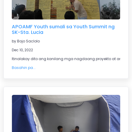
APOAMF Youth sumali sa Youth Summit ng
SK-Sta. Lucia
by Bojo Saclolo
Dec 10, 2022
Itinalakay dito ang kanilang mga nagdaang proyekto at ang m
Basahin pa...