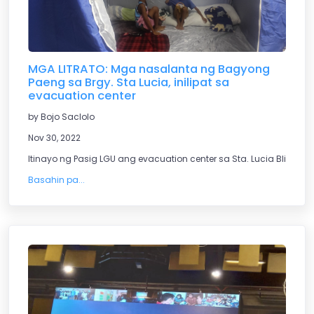
MGA LITRATO: Mga nasalanta ng Bagyong
Paeng sa Brgy. Sta Lucia, inilipat sa
evacuation center
by Bojo Saclolo
Nov 30, 2022
Itinayo ng Pasig LGU ang evacuation center sa Sta. Lucia Bliss, Pas
Basahin pa...