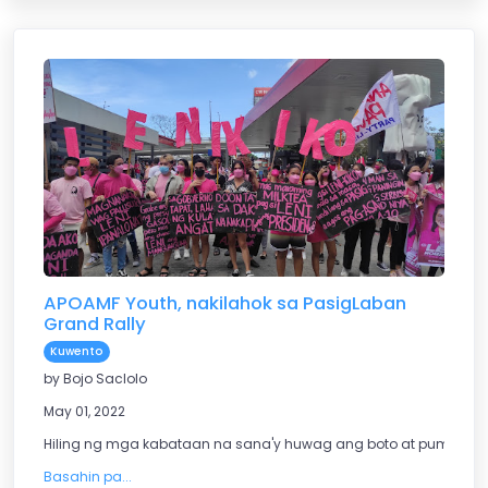
APOAMF Youth, nakilahok sa PasigLaban
Grand Rally
Kuwento
by Bojo Saclolo
May 01, 2022
Hiling ng mga kabataan na sana'y huwag ang boto at pumili ng l
Basahin pa...