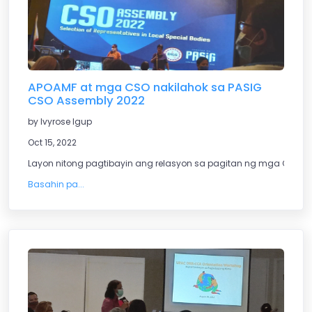
APOAMF at mga CSO nakilahok sa PASIG
CSO Assembly 2022
by Ivyrose Igup
Oct 15, 2022
Layon nitong pagtibayin ang relasyon sa pagitan ng mga CSO a
Basahin pa...