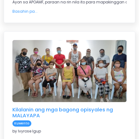
Ayon sa APOAMF, paraan na rin nila ito para mapakinggan ang b
Basahin pa...
Kilalanin ang mga bagong opisyales ng
MALAYAPA
Kuwento
by Ivyrose Igup