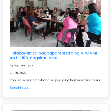
Talakayan sa pagpaparehistro ng APOAMF
sa HLURB, nagsimula na
by Ivyrose Igup
Jul 16, 2022
Ito’y isa sa mga hakbang sa pagiging homeowners’ association
Basahin pa...