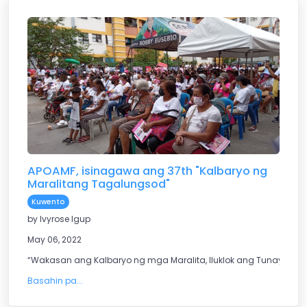
APOAMF, isinagawa ang 37th "Kalbaryo ng
Maralitang Tagalungsod"
Kuwento
by Ivyrose Igup
May 06, 2022
“Wakasan ang Kalbaryo ng mga Maralita, Iluklok ang Tunay na 
Basahin pa...