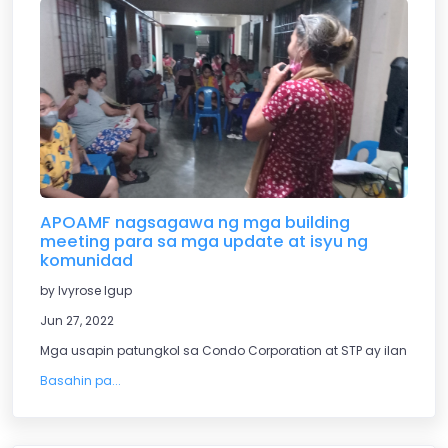
APOAMF nagsagawa ng mga building
meeting para sa mga update at isyu ng
komunidad
by Ivyrose Igup
Jun 27, 2022
Mga usapin patungkol sa Condo Corporation at STP ay ilan lama
Basahin pa...