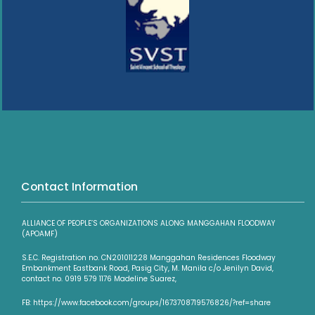
Contact Information
ALLIANCE OF PEOPLE’S ORGANIZATIONS ALONG MANGGAHAN FLOODWAY
(APOAMF)
S.E.C. Registration no. CN201011228 Manggahan Residences Floodway
Embankment Eastbank Road, Pasig City, M. Manila c/o Jenilyn David,
contact no. 0919 579 1176 Madeline Suarez,
FB: https://www.facebook.com/groups/1673708719576826/?ref=share