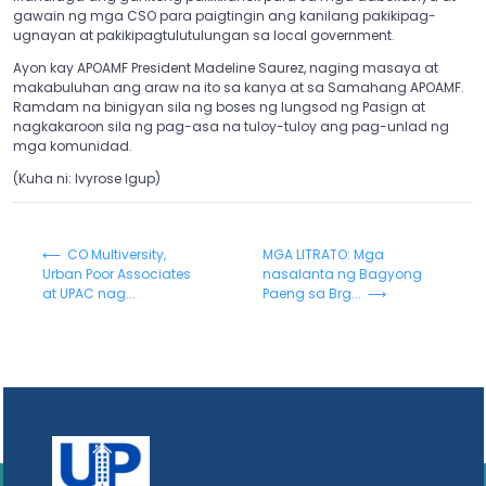
gawain ng mga CSO para paigtingin ang kanilang pakikipag-
ugnayan at pakikipagtulutulungan sa local government.
Ayon kay APOAMF President Madeline Saurez, naging masaya at
makabuluhan ang araw na ito sa kanya at sa Samahang APOAMF.
Ramdam na binigyan sila ng boses ng lungsod ng Pasign at
nagkakaroon sila ng pag-asa na tuloy-tuloy ang pag-unlad ng
mga komunidad.
(Kuha ni: Ivyrose Igup)
⟵ CO Multiversity,
MGA LITRATO: Mga
Urban Poor Associates
nasalanta ng Bagyong
at UPAC nag...
Paeng sa Brg... ⟶