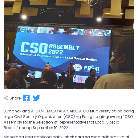
Share:
Lumahok ang APOAMF, MALAYAPA, SAKADA, CO Multiversity at iba pang
mga Civil Society Organization (CSO) ng Pasig sa gingawang “CSO
Assembly for the Selection of Representatives for Local Special
Bodies” noong September 19, 2022.
Mahalaga ang ganitong pakikilahok para sa mga adbokasiya at