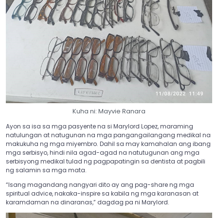
Kuha ni: Mayvie Ranara
Ayon sa isa sa mga pasyente na si Marylord Lopez, maraming
natulungan at natugunan na mga pangangailangang medikal na
makukuha ng mga miyembro. Dahil sa may kamahalan ang ibang
mga serbisyo, hindi nila agad-agad na natutugunan ang mga
serbisyong medikal tulad ng pagpapatingin sa dentista at pagbili
ng salamin sa mga mata.
“Isang magandang nangyari dito ay ang pag-share ng mga
spiritual advice, nakaka-inspire sa kabila ng mga karanasan at
karamdaman na dinaranas,” dagdag pa ni Marylord.